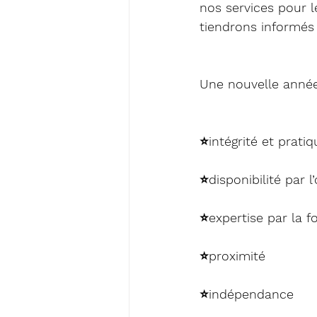
nos services pour 
tiendrons informés
Une nouvelle année
⭐️intégrité et prati
⭐️disponibilité par 
⭐️expertise par la 
⭐️proximité 
⭐️indépendance