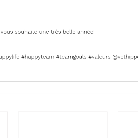
 vous souhaite une très belle année!
appylife
#happyteam
#teamgoals
#valeurs
 @vethip